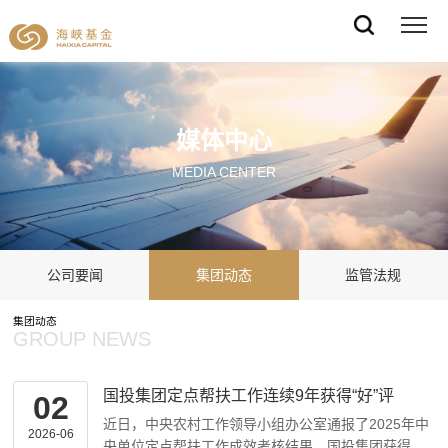
媒体中心
MEDIA CENTER
公司要闻
集团动态
监管法规
集团动态
GROUP NEWS
国投集团定点帮扶工作连续9年获得“好”评
02
近日，中央农村工作领导小组办公室通报了2025年中
2026-06
央单位定点帮扶工作成效考核结果，国投集团获得