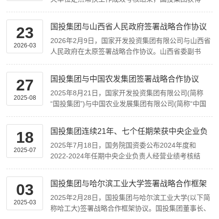
“好”的最高等次评价。自2017年首次开展试评价以
来，国投集团连续9年在中央单位定点帮扶工作考核中
国投集团与山西省人民政府签署战略合作协议
23
荣获“好”的评价。2025年，是我国巩固拓展脱贫攻坚
2026年2月9日，国家开发投资集团有限公司与山西省
成果同乡村振兴有效衔接五年过…
2026-03
人民政府在太原签署战略合作协议。山西省委副书
记、省长卢东亮与国投集团董事长、党组书记付刚峰
见证协议签署。山西省委常委、常务副省长董晓宇与
国投集团与中国农发集团签署战略合作协议
27
国投集团副总经理、党组成员阳晓辉代表双方签约。
2025年8月21日，国家开发投资集团有限公司(简称
根据协议，双方将深入贯彻…
2025-08
“国投集团”)与中国农业发展集团有限公司(简称“中国
农发集团”)签署战略合作协议。 国投集团董事长、党
组书记付刚峰与中国农发集团董事长、党委书记孔繁
国投集团连续21年、七个任期荣获中央企业负
18
新见证协议签署。国投集团副总经理、党组成员阳晓
2025年7月18日，国务院国资委公布2024年度和
责人经营业绩考核A级
辉和中国农发集团副总…
2025-07
2022-2024年任期中央企业负责人经营业绩考核结
果，国投集团再获双A级。自2004年国务院国资委实
施中央企业负责人经营业绩考核以来，国投集团已连
国投集团与哈尔滨工业大学签署战略合作框架
03
续21年荣获年度考核A级、连续七个任期荣获任期考
2025年2月28日，国投集团与哈尔滨工业大学(以下简
协议
核A级，成为7家连续获得21A的中央企业…
2025-03
称哈工大)签署战略合作框架协议。国投集团董事长、